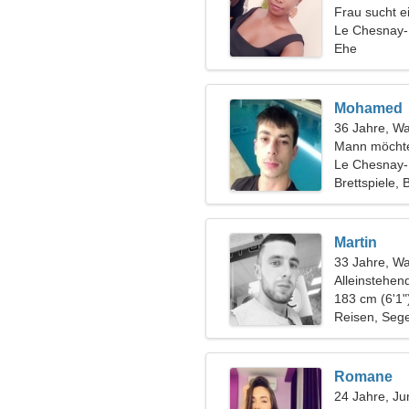
Frau sucht 
Le Chesnay-
Ehe
Mohamed
36 Jahre, W
Mann möchte
Le Chesnay-
Brettspiele, 
Martin
33 Jahre, W
Alleinstehen
183 cm (6'1"
Reisen, Seg
Romane
24 Jahre, Ju