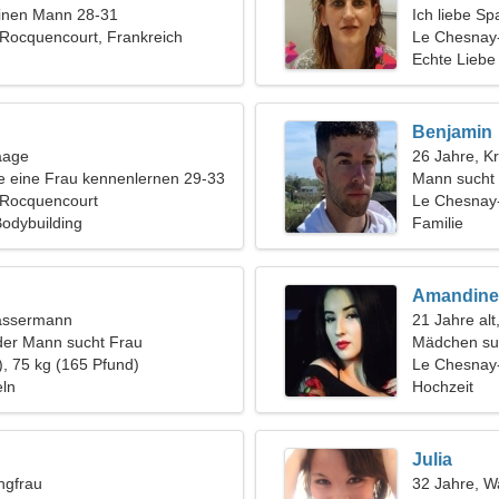
einen Mann 28-31
Ich liebe Sp
Rocquencourt, Frankreich
Le Chesnay
Echte Liebe
Benjamin
aage
26 Jahre, K
 eine Frau kennenlernen 29-33
Mann sucht
Rocquencourt
Le Chesnay-
Bodybuilding
Familie
Amandine
assermann
21 Jahre alt
der Mann sucht Frau
Mädchen su
), 75 kg (165 Pfund)
Le Chesnay
eln
Hochzeit
Julia
ngfrau
32 Jahre, 