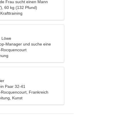
nde Frau sucht einen Mann
), 60 kg (132 Pfund)
Krafttraining
, Löwe
 Top-Manager und suche eine
 Frau
-Rocquencourt
ehung
ier
ein Paar 32-41
Rocquencourt, Frankreich
itung, Kunst