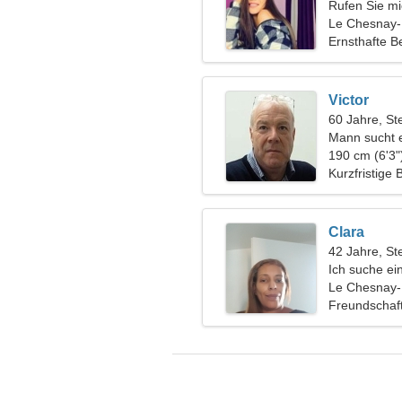
Rufen Sie mic
Frau
Le Chesnay-
Ernsthafte B
Victor
60 Jahre, St
Mann sucht 
190 cm (6'3"
Kurzfristige
Clara
42 Jahre, St
Ich suche ei
Wanderung
Le Chesnay-
Freundschaf