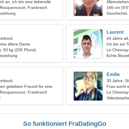
h an, ich bin eine liebevolle
Alleinstehe
Rocquencourt, Frankreich
166 cm (5'6"
eziehung
Geschichte, 
Laurent
einbock
44 Jahre alt
eine ältere Dame
Ich bin ein
), 93 kg (205 Pfund)
schüchterne
Le Chesnay
 Beziehung
Echte Bezi
Emilie
einbock
30 Jahre, St
nen geliebten Freund für eine
Frau sucht 
Rocquencourt, Frankreich
Le Chesnay-
t
Videobearbe
So funktioniert FraDatingGo