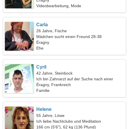
Éragny
Videobearbeitung, Mode
Carla
26 Jahre, Fische
Mädchen sucht einen Freund 28-38
Éragny
Ehe
Cyril
42 Jahre, Steinbock
Ich bin Zahnarzt auf der Suche nach einer
coolen Frau
Éragny, Frankreich
Familie
Helene
55 Jahre, Löwe
Ich liebe Nachtclubs und Meditation
166 cm (5'6"), 62 kg (136 Pfund)