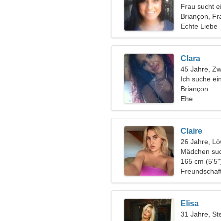
Frau sucht 
Briançon, Fr
Echte Liebe
Clara
45 Jahre, Zwi
Ich suche e
gemeinsamen
Briançon
Ehe
Claire
26 Jahre, L
Mädchen suc
165 cm (5'5"
Freundschaf
Elisa
31 Jahre, St