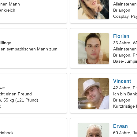
einen Mann
Alleinstehe
ankreich
Briançon
Cosplay, Ps
Florian
llinge
36 Jahre, 
inen sympathischen Mann zum
Alleinstehe
 Skifahren
Briançon, F
Base-Jumpi
Vincent
öwe
42 Jahre, F
ht einen Freund
Ich bin Bank
), 55 kg (121 Pfund)
Briançon
t
Kurzfristige
Erwan
einbock
60 Jahre, J