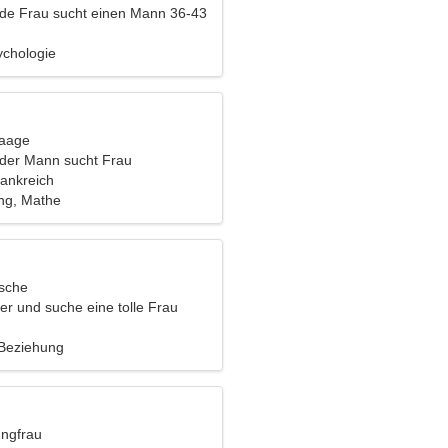
nde Frau sucht einen Mann 36-43
ychologie
Waage
nder Mann sucht Frau
rankreich
ng, Mathe
ische
er und suche eine tolle Frau
 Beziehung
ungfrau