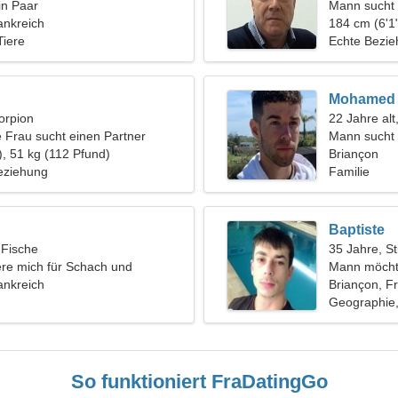
in Paar
Mann sucht 
ankreich
184 cm (6'1"
Tiere
Echte Bezi
Mohamed
orpion
22 Jahre alt
e Frau sucht einen Partner
Mann sucht
), 51 kg (112 Pfund)
Briançon
eziehung
Familie
Baptiste
 Fische
35 Jahre, St
iere mich für Schach und
Mann möcht
n
ankreich
Briançon, F
Geographie,
So funktioniert FraDatingGo