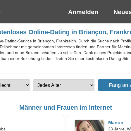
Anmelden
Neues
tenloses Online-Dating in Briançon, Frankr
ne-Dating-Service in Briançon, Frankreich. Durch die Suche nach Profil
eilnehmer mit gemeinsamen Interessen finden und Partner für Meeting
nden und neue Bekanntschaften zu schließen. Dank dieses Projekts könn
Aufbau einer Beziehung finden. Treten Sie einer kostenlosen Dating-Site
Männer und Frauen im Internet
Manon
ebs
33 Jahre, 