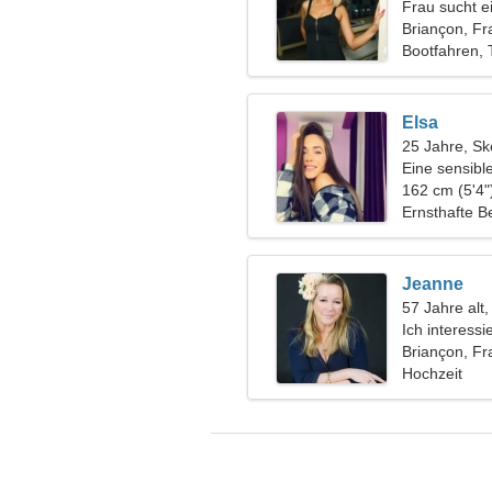
Frau sucht e
Briançon, Fr
Bootfahren, 
Elsa
25 Jahre, Sk
Eine sensibl
162 cm (5'4"
Ernsthafte B
Jeanne
57 Jahre alt,
Ich interess
Skateboarde
Briançon, Fr
Hochzeit