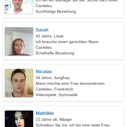
Ich bin ein Manager auf der Suche nach einer
spektakulären Frau
Canteleu
Kurzfristige Beziehung
Sarah
42 Jahre, Löwe
Ich brauche einen gerechten Mann
Canteleu
Ernsthafte Beziehung
Nicolas
34 Jahre, Jungfrau
Mann möchte eine Frau kennenlernen
Canteleu, Frankreich
Videospiele, Gymnastik
Mathilde
21 Jahre alt, Waage
Schreiben Sie mir, ich bin eine nette Frau