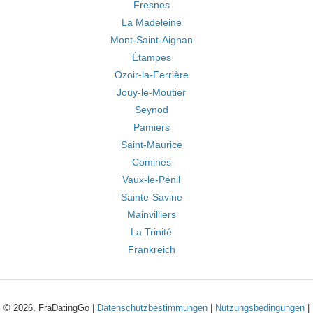
Fresnes
La Madeleine
Mont-Saint-Aignan
Étampes
Ozoir-la-Ferrière
Jouy-le-Moutier
Seynod
Pamiers
Saint-Maurice
Comines
Vaux-le-Pénil
Sainte-Savine
Mainvilliers
La Trinité
Frankreich
© 2026, FraDatingGo |
Datenschutzbestimmungen
|
Nutzungsbedingungen
|