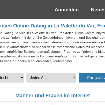
Anmelden
Neues
oses Online-Dating in La Valette-du-Var, Fr
ine-Dating-Service in La Valette-du-Var, Frankreich. Diese Community w
ute zu finden, mit denen Sie Zeit verbringen können, und Beziehungen
 auswählen und ein interessantes virtuelles Kommunikationserlebnis er
en Bekanntschaften, vereinbaren Sie romantische Dates mit Menschen
Ihnen, langfristige Beziehungen aufzubauen, Freunde zu finden und biete
e arbeiten, die es allen Teilnehmern ermöglicht, Partner auf gegenseit
du-Var für Einheimische, Ausländer, Touristen bei.
Männer und Frauen im Internet