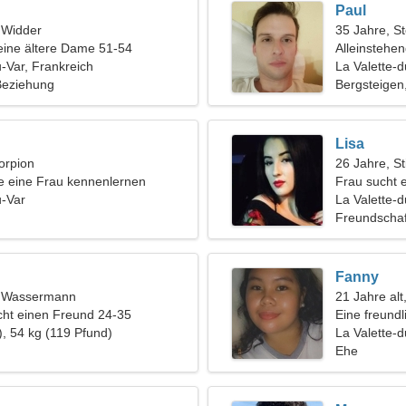
Paul
, Widder
35 Jahre, S
eine ältere Dame 51-54
Alleinstehe
u-Var, Frankreich
La Valette-d
 Beziehung
Bergsteigen
Lisa
orpion
26 Jahre, St
 eine Frau kennenlernen
Frau sucht 
u-Var
La Valette-d
Freundschaf
Fanny
t, Wassermann
21 Jahre alt
ht einen Freund 24-35
Eine freund
), 54 kg (119 Pfund)
La Valette-d
Ehe