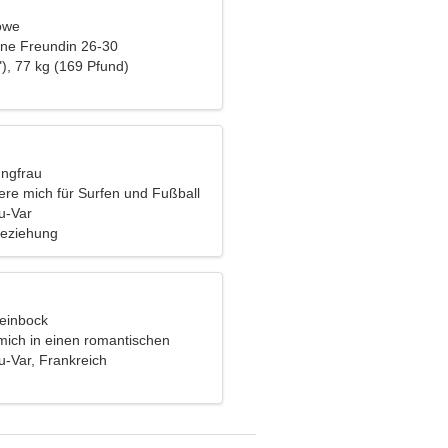
öwe
eine Freundin 26-30
), 77 kg (169 Pfund)
ungfrau
iere mich für Surfen und Fußball
u-Var
Beziehung
teinbock
mich in einen romantischen
ieben
u-Var, Frankreich