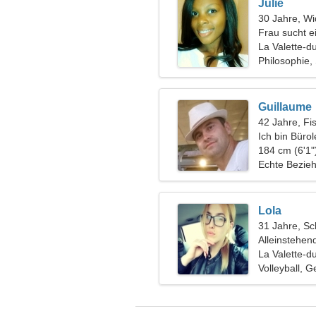
Julie
30 Jahre, Wi
Frau sucht e
La Valette-d
Philosophie
Guillaume
42 Jahre, Fi
Ich bin Bürol
Frau
184 cm (6'1"
Echte Bezie
Lola
31 Jahre, Sc
Alleinstehen
La Valette-d
Volleyball, 