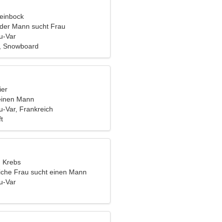
teinbock
nder Mann sucht Frau
u-Var
, Snowboard
ier
einen Mann
u-Var, Frankreich
t
, Krebs
liche Frau sucht einen Mann
u-Var