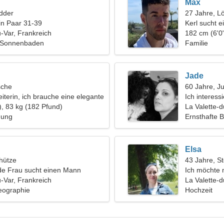
Max
dder
27 Jahre, L
in Paar 31-39
Kerl sucht 
u-Var, Frankreich
182 cm (6'0"
, Sonnenbaden
Familie
Jade
sche
60 Jahre, J
eiterin, ich brauche eine elegante
Ich interess
), 83 kg (182 Pfund)
La Valette-d
hung
Ernsthafte 
Elsa
hütze
43 Jahre, S
de Frau sucht einen Mann
Ich möchte 
u-Var, Frankreich
Freund verl
La Valette-d
Geographie
Hochzeit