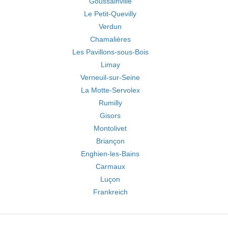
Goussainville
Le Petit-Quevilly
Verdun
Chamalières
Les Pavillons-sous-Bois
Limay
Verneuil-sur-Seine
La Motte-Servolex
Rumilly
Gisors
Montolivet
Briançon
Enghien-les-Bains
Carmaux
Luçon
Frankreich