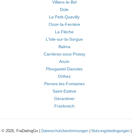
Villiers-le-Bel
Dole
Le Petit-Quevilly
Ozoir-la-Ferrière
La Flèche
L'Isle-sur-la-Sorgue
Balma
Carrières-sous-Poissy
Anzin
Plougastel-Daoulas
Orthez
Pernes-les-Fontaines
Saint-Estève
Gérardmer
Frankreich
© 2026, FraDatingGo |
Datenschutzbestimmungen
|
Nutzungsbedingungen
|