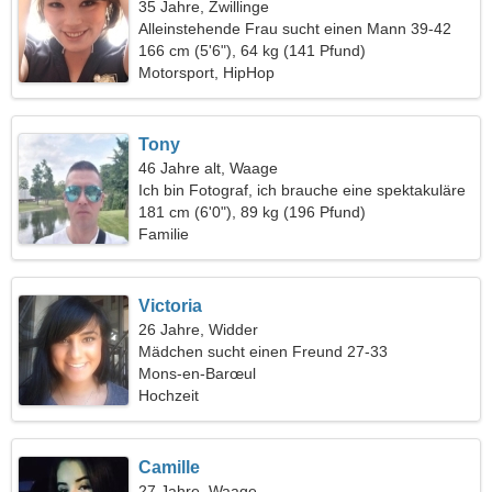
35 Jahre, Zwillinge
Alleinstehende Frau sucht einen Mann 39-42
166 cm (5'6"), 64 kg (141 Pfund)
Motorsport, HipHop
Tony
46 Jahre alt, Waage
Ich bin Fotograf, ich brauche eine spektakuläre
Frau
181 cm (6'0"), 89 kg (196 Pfund)
Familie
Victoria
26 Jahre, Widder
Mädchen sucht einen Freund 27-33
Mons-en-Barœul
Hochzeit
Camille
27 Jahre, Waage