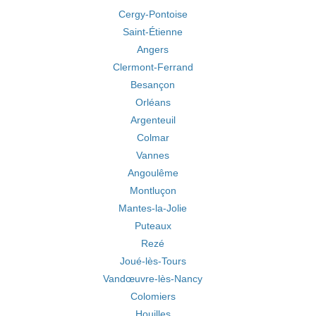
Cergy-Pontoise
Saint-Étienne
Angers
Clermont-Ferrand
Besançon
Orléans
Argenteuil
Colmar
Vannes
Angoulême
Montluçon
Mantes-la-Jolie
Puteaux
Rezé
Joué-lès-Tours
Vandœuvre-lès-Nancy
Colomiers
Houilles