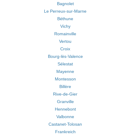
Bagnolet
Le Perreux-sur-Marne
Béthune
Vichy
Romainville
Vertou
Croix
Bourg-lès-Valence
Sélestat
Mayenne
Montesson
Billère
Rive-de-Gier
Granville
Hennebont
Valbonne
Castanet-Tolosan
Frankreich