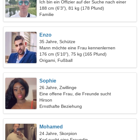
Ich bin ein Offizier auf der Suche nach einer
verführerischen Frau
188 cm (6'3"), 81 kg (178 Pfund)
Familie
Enzo
35 Jahre, Schütze
Mann möchte eine Frau kennenlernen
176 cm (5'10"), 75 kg (165 Pfund)
Origami, Fußball
Sophie
26 Jahre, Zwillinge
Eine offene Frau, die Freunde sucht
Hirson
Ernsthafte Beziehung
Mohamed
24 Jahre, Skorpion
Kerl sucht eine Freundin