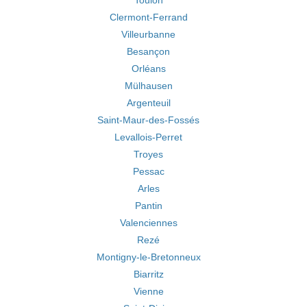
Toulon
Clermont-Ferrand
Villeurbanne
Besançon
Orléans
Mülhausen
Argenteuil
Saint-Maur-des-Fossés
Levallois-Perret
Troyes
Pessac
Arles
Pantin
Valenciennes
Rezé
Montigny-le-Bretonneux
Biarritz
Vienne