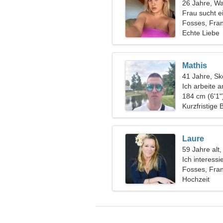
26 Jahre, W
Frau sucht 
Fosses, Fran
Echte Liebe
Mathis
41 Jahre, Sk
Ich arbeite 
anmutige Fr
184 cm (6'1"
Kurzfristige
Laure
59 Jahre alt,
Ich interess
Nachtclubs
Fosses, Fran
Hochzeit