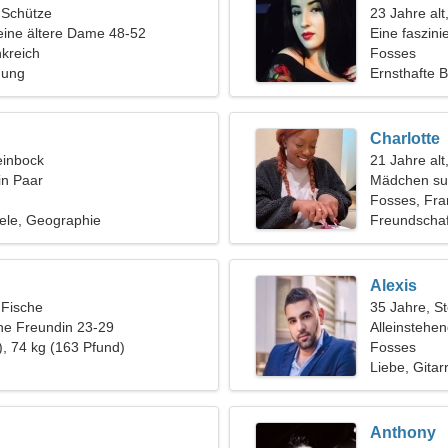
, Schütze
23 Jahre al
eine ältere Dame 48-52
Eine faszini
kreich
Beziehung
Fosses
hung
Ernsthafte 
Charlotte
einbock
21 Jahre alt
in Paar
Mädchen su
Fosses, Fra
ele, Geographie
Freundschaf
Alexis
 Fische
35 Jahre, S
ine Freundin 23-29
Alleinstehe
), 74 kg (163 Pfund)
Fosses
Liebe, Gitar
Anthony