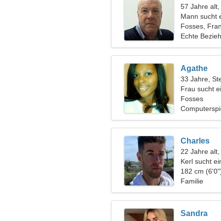
57 Jahre alt
Mann sucht 
Fosses, Fran
Echte Bezie
Agathe
33 Jahre, St
Frau sucht e
Fosses
Computerspi
Charles
22 Jahre alt,
Kerl sucht e
182 cm (6'0"
Familie
Sandra