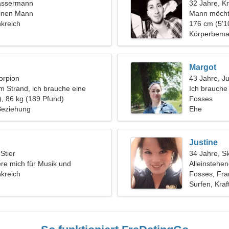
assermann
32 Jahre, K
einen Mann
Mann möcht
kreich
176 cm (5'1
Körperbema
Margot
orpion
43 Jahre, J
am Strand, ich brauche eine
Ich brauche
au
), 86 kg (189 Pfund)
Gehen
Fosses
 Beziehung
Ehe
Justine
 Stier
34 Jahre, S
iere mich für Musik und
Alleinstehe
kreich
Fosses, Fra
Surfen, Kraf