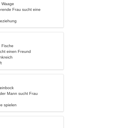
t, Waage
erende Frau sucht eine
Beziehung
, Fische
cht einen Freund
nkreich
t
teinbock
nder Mann sucht Frau
re spielen