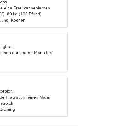
rebs
e eine Frau kennenlernen
0"), 89 kg (196 Pfund)
lung, Kochen
ungfrau
 einen dankbaren Mann fürs
korpion
nde Frau sucht einen Mann
nkreich
ttraining