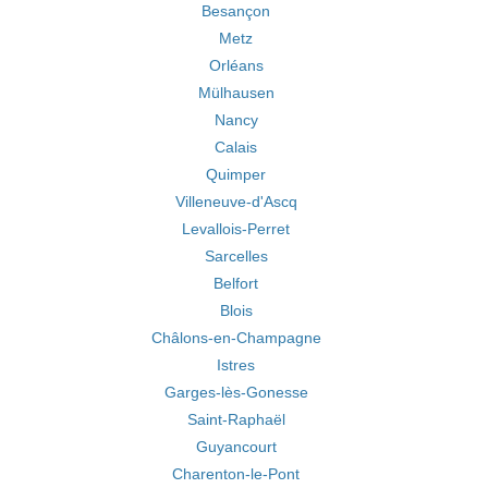
Besançon
Metz
Orléans
Mülhausen
Nancy
Calais
Quimper
Villeneuve-d'Ascq
Levallois-Perret
Sarcelles
Belfort
Blois
Châlons-en-Champagne
Istres
Garges-lès-Gonesse
Saint-Raphaël
Guyancourt
Charenton-le-Pont