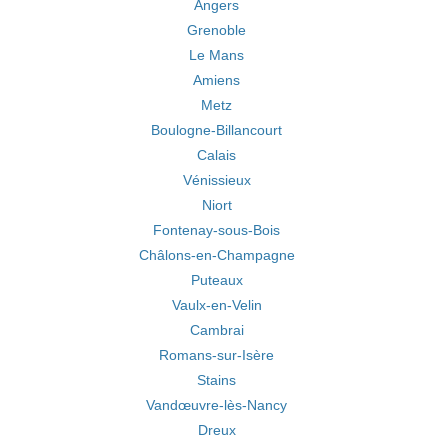
Angers
Grenoble
Le Mans
Amiens
Metz
Boulogne-Billancourt
Calais
Vénissieux
Niort
Fontenay-sous-Bois
Châlons-en-Champagne
Puteaux
Vaulx-en-Velin
Cambrai
Romans-sur-Isère
Stains
Vandœuvre-lès-Nancy
Dreux