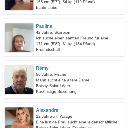
168 cm (5'7"), 54 kg (119 Pfund)
Echte Liebe
Pauline
42 Jahre, Skorpion
Ich suche einen sanften Freund für eine
Wanderung
171 cm (5'8"), 61 kg (134 Pfund)
Freundschaft
Rémy
56 Jahre, Fische
Mann sucht eine ältere Dame
Boissy-Saint-Léger
Kurzfristige Beziehung
Alexandra
22 Jahre alt, Waage
Eine lustige Frau sucht eine leidenschaftliche
Beziehung
Boissy-Saint-Léger, Frankreich