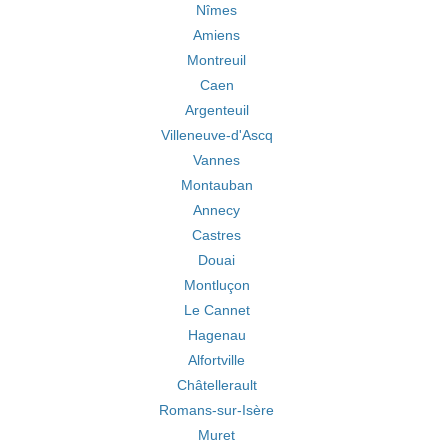
Nîmes
Amiens
Montreuil
Caen
Argenteuil
Villeneuve-d'Ascq
Vannes
Montauban
Annecy
Castres
Douai
Montluçon
Le Cannet
Hagenau
Alfortville
Châtellerault
Romans-sur-Isère
Muret