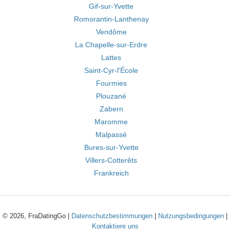
Gif-sur-Yvette
Romorantin-Lanthenay
Vendôme
La Chapelle-sur-Erdre
Lattes
Saint-Cyr-l'École
Fourmies
Plouzané
Zabern
Maromme
Malpassé
Bures-sur-Yvette
Villers-Cotterêts
Frankreich
© 2026, FraDatingGo |
Datenschutzbestimmungen
|
Nutzungsbedingungen
|
Kontaktiere uns