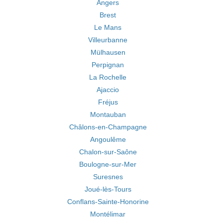
Angers
Brest
Le Mans
Villeurbanne
Mülhausen
Perpignan
La Rochelle
Ajaccio
Fréjus
Montauban
Châlons-en-Champagne
Angoulême
Chalon-sur-Saône
Boulogne-sur-Mer
Suresnes
Joué-lès-Tours
Conflans-Sainte-Honorine
Montélimar