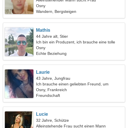
Alleinstehender Mann sucht Frau
Osny
Wandern, Bergsteigen
Mathis
44 Jahre alt, Stier
Ich bin ein Produzent, ich brauche eine tolle
Frau
Osny
Echte Beziehung
Laurie
43 Jahre, Jungfrau
Ich brauche einen geliebten Freund, um
zusammen Ski zu fahren
Osny, Frankreich
Freundschaft
Lucie
32 Jahre, Schütze
Alleinstehende Frau sucht einen Mann