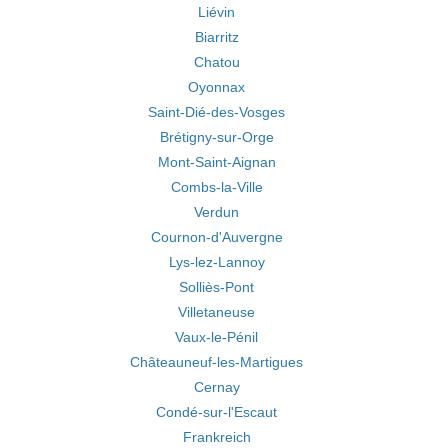
Liévin
Biarritz
Chatou
Oyonnax
Saint-Dié-des-Vosges
Brétigny-sur-Orge
Mont-Saint-Aignan
Combs-la-Ville
Verdun
Cournon-d'Auvergne
Lys-lez-Lannoy
Solliès-Pont
Villetaneuse
Vaux-le-Pénil
Châteauneuf-les-Martigues
Cernay
Condé-sur-l'Escaut
Frankreich