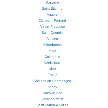
Marseille
Saint-Étienne
Angers
Clermont-Ferrand
Aix-en-Provence
Saint-Quentin
Amiens
Villeurbanne
Metz
Colombes
Vénissieux
Niort
Fréjus
Châlons-en-Champagne
Bondy
Noisy-le-Sec
Vaulx-en-Velin
Saint-Martin-d'Hères